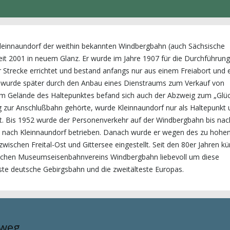
leinnaundorf der weithin bekannten Windbergbahn (auch Sächsische
it 2001 in neuem Glanz. Er wurde im Jahre 1907 für die Durchführun
 Strecke errichtet und bestand anfangs nur aus einem Freiabort und 
e wurde später durch den Anbau eines Dienstraums zum Verkauf von
dem Gelände des Haltepunktes befand sich auch der Abzweig zum „Glüc
g zur Anschlußbahn gehörte, wurde Kleinnaundorf nur als Haltepunkt 
t. Bis 1952 wurde der Personenverkehr auf der Windbergbahn bis nac
s nach Kleinnaundorf betrieben. Danach wurde er wegen des zu hohe
schen Freital-Ost und Gittersee eingestellt. Seit den 80er Jahren 
ischen Museumseisenbahnvereins Windbergbahn liebevoll um diese
teste deutsche Gebirgsbahn und die zweitälteste Europas.
rweg