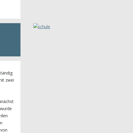
ständig
mit zwei
zunächst
 wurde
rden
in
 von