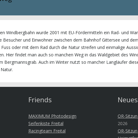
gen Windbergbahn wurde 2001 mit EU-Fördermitteln ein Rad- und W
ere Besucher und Einwohner zwischen dem Bahnhof Gittersee und de
 Fuss oder mit dem Rad durch die Natur streifen und einmalige Aussi
sen. Hier findet man auch so manchen Weg in das Waldgebiet des Win
m Bergmannsgrab. Auch im Winter nutzt so mancher Langläufer die
 Natur.
Friends
Neues
MAXIMUM Photodesign
OR-Sitzun
Seifenkiste Freital
2026
Racingteam Freital
OR-Sitzun