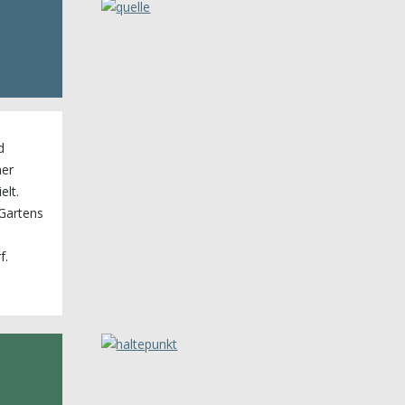
d
her
elt.
 Gartens
f.