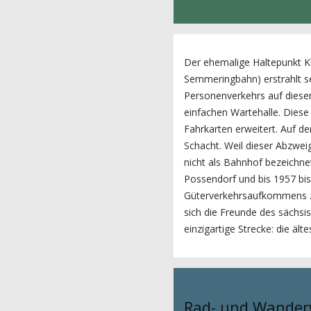
Der ehemalige Haltepunkt K
Semmeringbahn) erstrahlt se
Personenverkehrs auf dieser
einfachen Wartehalle. Dies
Fahrkarten erweitert. Auf 
Schacht. Weil dieser Abzwei
nicht als Bahnhof bezeichne
Possendorf und bis 1957 bi
Güterverkehrsaufkommens zwi
sich die Freunde des sächs
einzigartige Strecke: die äl
Rad- und Wande