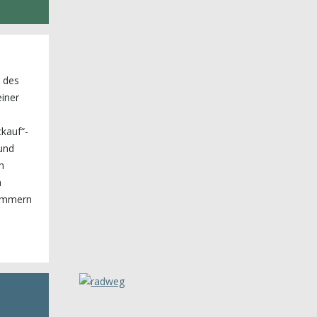
g des
einer
kauf“-
und
h
n
kümmern