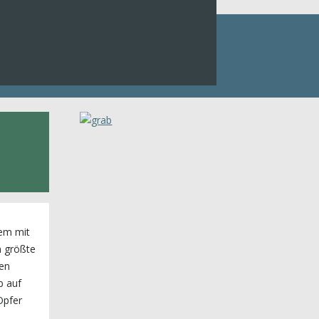
Kleinnaundorf
em mit
n größte
len
b auf
Opfer