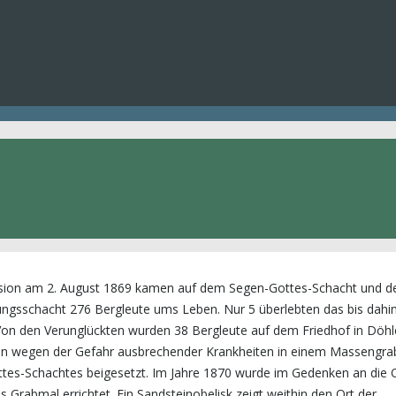
Sehenswertes in und um 
osion am 2. August 1869 kamen auf dem Segen-Gottes-Schacht und d
gsschacht 276 Bergleute ums Leben. Nur 5 überlebten das bis dahi
Von den Verunglückten wurden 38 Bergleute auf dem Friedhof in Döh
en wegen der Gefahr ausbrechender Krankheiten in einem Massengra
es-Schachtes beigesetzt. Im Jahre 1870 wurde im Gedenken an die 
Grabmal errichtet. Ein Sandsteinobelisk zeigt weithin den Ort der