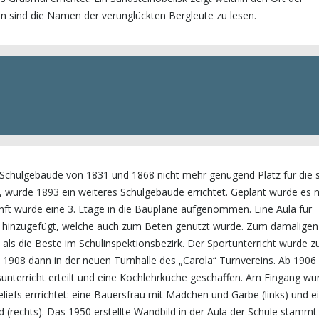
eln sind die Namen der verunglückten Bergleute zu lesen.
Schulgebäude von 1831 und 1868 nicht mehr genügend Platz für die 
, wurde 1893 ein weiteres Schulgebäude errichtet. Geplant wurde es 
kunft wurde eine 3. Etage in die Baupläne aufgenommen. Eine Aula für
 hinzugefügt, welche auch zum Beten genutzt wurde. Zum damaligen
 als die Beste im Schulinspektionsbezirk. Der Sportunterricht wurde 
 1908 dann in der neuen Turnhalle des „Carola“ Turnvereins. Ab 1906
nterricht erteilt und eine Kochlehrküche geschaffen. Am Eingang wu
iefs errrichtet: eine Bauersfrau mit Mädchen und Garbe (links) und e
d (rechts). Das 1950 erstellte Wandbild in der Aula der Schule stammt