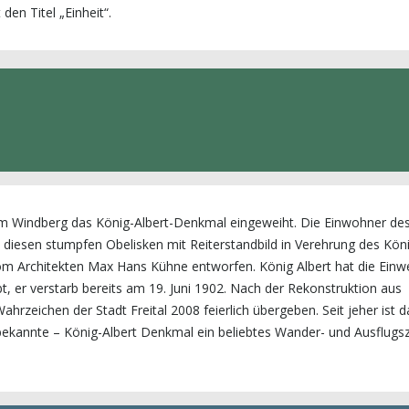
en Titel „Einheit“.
m Windberg das König-Albert-Denkmal eingeweiht. Die Einwohner de
diesen stumpfen Obelisken mit Reiterstandbild in Verehrung des Kön
vom Architekten Max Hans Kühne entworfen. König Albert hat die Einw
ebt, er verstarb bereits am 19. Juni 1902. Nach der Rekonstruktion aus
rzeichen der Stadt Freital 2008 feierlich übergeben. Seit jeher ist d
ekannte – König-Albert Denkmal ein beliebtes Wander- und Ausflugsz