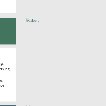
s
igs
eihung
as –
iel