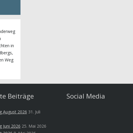
anderweg
m
chten in
dbergs,
sen Weg
te Beiträge
Social Media
g August 2026
31. Juli
g Juni 2026
25. Mai 2026