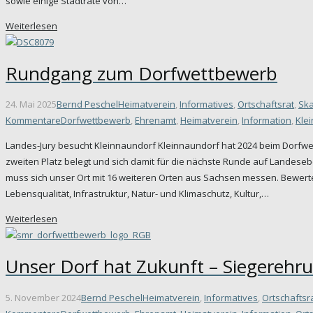
sowie einige Stadträte von…
Weiterlesen
Rundgang zum Dorfwettbewerb
24. Mai 2025
Bernd Peschel
Heimatverein
,
Informatives
,
Ortschaftsrat
,
Ska
Kommentare
Dorfwettbewerb
,
Ehrenamt
,
Heimatverein
,
Information
,
Kle
Landes-Jury besucht Kleinnaundorf Kleinnaundorf hat 2024 beim Dorfw
zweiten Platz belegt und sich damit für die nächste Runde auf Landeseben
muss sich unser Ort mit 16 weiteren Orten aus Sachsen messen. Bewer
Lebensqualität, Infrastruktur, Natur- und Klimaschutz, Kultur,…
Weiterlesen
Unser Dorf hat Zukunft – Siegerehr
5. November 2024
Bernd Peschel
Heimatverein
,
Informatives
,
Ortschaftsr