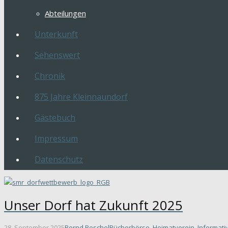
Abteilungen
Unterkunft
Sehenswert
Chronik
875 Jahre Kleinnaundorf
Gästebuch
Impressum
Datenschutz
Unser Dorf hat Zukunft 2025
28. September 2025
Bernd Peschel
Bücherbörse
,
Heimatverein
,
Informati