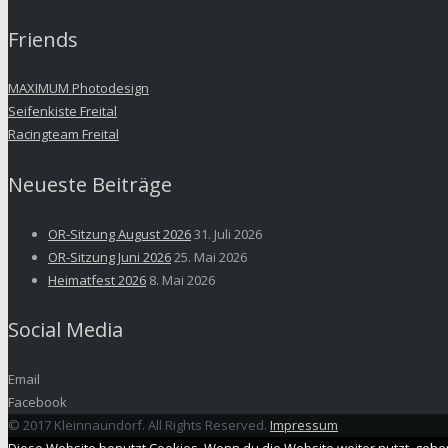
Friends
MAXIMUM Photodesign
Seifenkiste Freital
Racingteam Freital
Neueste Beiträge
OR-Sitzung August 2026
31. Juli 2026
OR-Sitzung Juni 2026
25. Mai 2026
Heimatfest 2026
8. Mai 2026
Social Media
Email
Facebook
© 2017 Kleinnaundorf. All Rights Reserved.
Impressum
Diese Website benutzt Cookies. Wenn du die Website weiter nutzt, gehe