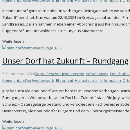
Kommentare
Dorfwettbewerb
,
Ehrenamt
,
Heimatverein
,
Information
,
Orts
Kleinnaundorf ganz vorn dabei! In vorherigen Beiträgen haben wir von
Zukunft“ berichtet. Nun war am 28.10.2024 im Kreistagssaal auf dem Pi
Landkreises. Daran nahmen, neben einer Abordnung aus Kleinnaundorf, 
Ruppendorf und Uttewalde teil. Eine Jury aus Mitarbeitern…
Weiterlesen
Unser Dorf hat Zukunft – Rundgang
6. September 2024
Bernd Peschel
Heimatverein
,
Informatives
,
Ortschaftsr
Kommentare
Dorfwettbewerb
,
Ehrenamt
,
Heimatverein
,
Information
,
Orts
Jury besucht Kleinnaundorf Wie wir bereits in unserem vorherigen Beitr
Rundgang zum Wettbewerb „Unser Dorf hat Zukunft“ statt. Die Jury, wel
Schweiz – Osterzgebirge bestand und verschiedene Fachbereiche abdeck
Heimatverein, Kleinnaundorfer Bürgern und dem Oberbürgermeister d
Weiterlesen