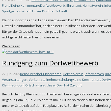
Freital
Keine Kommentare
Dorfwettbewerb
,
Ehrenamt
,
Heimatverein
,
Info
Sportgemeinschaft
,
Unser Dorf hat Zukunft
Kleinnaundorf beendet Landeswettbewerb Der 12. Landeswettbewerb „Uns
Ortsteil Kleinnaundorf hat, nach seiner Qualifikation über den Kreiswet
Bürger der Ortschaft haben ein gutes Ergebnis erzielt, auch wenn es s
nicht gereicht hatte. Hierfür wäre einer…
Weiterlesen
Rundgang zum Dorfwettbewerb
27. Juni 2025
Bernd Peschel
Bücherbörse
,
Heimatverein
,
Informatives
,
Kir
Veranstaltungen
,
Verkehrsteilnehmerschulung
Keine Kommentare
Dorfw
Kleinnaundorf
,
Ortschaftsrat
,
Unser Dorf hat Zukunft
Besuch der Jury Kleinnaundorf hatte sich herausgeputzt und erwartete 
Begehung am 02.Juni 2025 bereits um 9:30 Uhr, so fanden sich neben de
unserer Ortschaft auf dem Festplatz ein. Außerdem nahm der Oberbürge