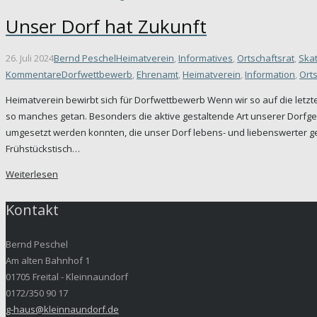
Unser Dorf hat Zukunft
26. Juli 2024
Bernd Peschel
Heimatverein
,
Informatives
,
Ortschaftsrat
,
Skat
Kommentare
Dorfwettbewerb
,
Ehrenamt
,
Heimatverein
,
Information
,
Orts
Heimatverein bewirbt sich für Dorfwettbewerb Wenn wir so auf die letzte
so manches getan. Besonders die aktive gestaltende Art unserer Dorfge
umgesetzt werden konnten, die unser Dorf lebens- und liebenswerter g
Frühstückstisch…
Weiterlesen
Kontakt
Bernd Peschel
Am alten Bahnhof 1
01705 Freital - Kleinnaundorf
0172/350 90 17
g-haus@kleinnaundorf.de