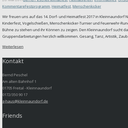
Kommentare
Festprogramm
,
Heimatfest
,
Menschenkicker
Wir freuen uns auf das 14. Dorf- und Heimatfest 2017 in Kleinnaundorf
Kinderfest, Vogelschießen, Menschenkicker-Turnier und Feuerwehr-Rundf
Bühne zu stehen und ihr Können zu zeigen. Den Kleinnaundorf sucht das 
Gruppendarbietungen herzlich willkommen. Gesang, Tanz, Artistik, Zau
Weiterlesen
Kontakt
Bernd Peschel
Am alten Bahnhof 1
01705 Freital - Kleinnaundorf
0172/350 90 17
g-haus@kleinnaundorf.de
Friends