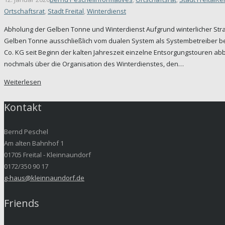
Ortschaftsrat
,
Stadt Freital
,
Winterdienst
Abholung der Gelben Tonne und Winterdienst Aufgrund winterlicher Str
Gelben Tonne ausschließlich vom dualen System als Systembetreiber b
Co. KG seit Beginn der kalten Jahreszeit einzelne Entsorgungstouren a
nochmals über die Organisation des Winterdienstes, den…
Weiterlesen
Kontakt
Bernd Peschel
Am alten Bahnhof 1
01705 Freital - Kleinnaundorf
0172/350 90 17
g-haus@kleinnaundorf.de
Friends