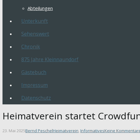
Abteilungen
Unterkunft
Sehenswert
Chronik
875 Jahre Kleinnaundorf
Gästebuch
Impressum
Datenschutz
Heimatverein startet Crowdfu
23. Mai 2025
Bernd Peschel
Heimatverein
,
Informatives
Keine Kommentar